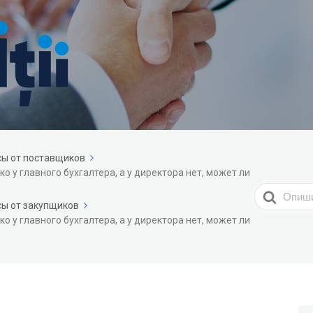
сы от поставщиков
о у главного бухгалтера, а у директора нет, может ли
Search
ы от закупщиков
For
о у главного бухгалтера, а у директора нет, может ли