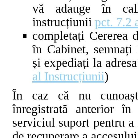
vă adauge în cali
instrucțiunii
pct. 7.2 
completați Cererea d
în Cabinet, semnați 
și expediați la adres
al Instrucțiunii
)
În caz că nu cunoaște
înregistrată anterior în
serviciul suport pentru a 
de recuperare a accesului