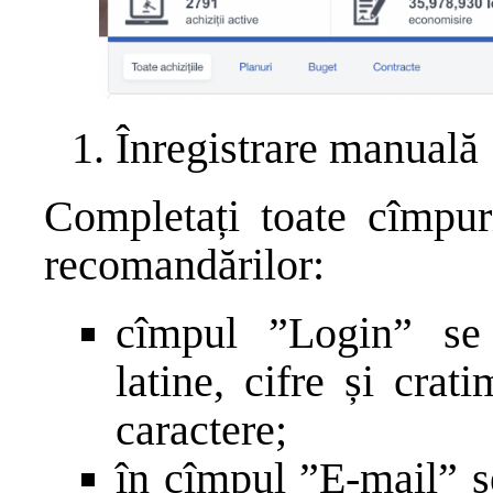
Înregistrare manuală
Completați toate cîmpur
recomandărilor:
cîmpul ”Login” se 
latine, cifre și crati
caractere;
în cîmpul ”E-mail” s