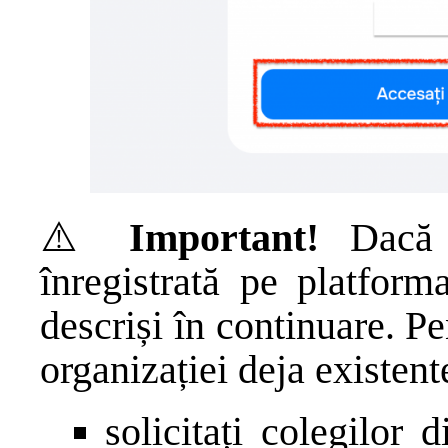
⚠️
Important!
Dacă o
înregistrată pe platfor
descriși în continuare. P
organizației deja existent
solicitați colegilor 