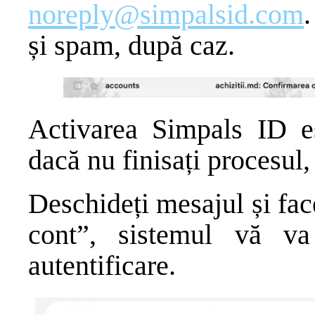
noreply@simpalsid.com
.
și spam, după caz.
Activarea Simpals ID es
dacă nu finisați procesul,
Deschideți mesajul și fac
cont”, sistemul vă va
autentificare.