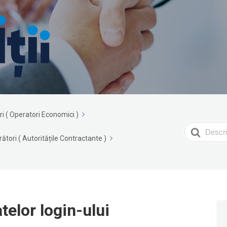
ri ( Operatori Economici )
Search
tori ( Autoritățile Contractante )
For
telor login-ului