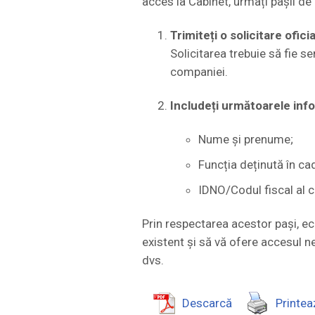
acces la Cabinet, urmați pașii de 
Trimiteți o solicitare ofici
Solicitarea trebuie să fie 
companiei.
Includeți următoarele infor
Nume și prenume;
Funcția deținută în ca
IDNO/Codul fiscal al c
Prin respectarea acestor pași, ec
existent și să vă ofere accesul 
dvs.
Descarcă
Printea