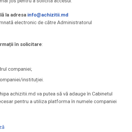
mai jos pentru a solicita accesul:
ală la adresa
info@achizitii.md
semnată electronic de către Administratorul
mații în solicitare
:
drul companiei;
ompaniei/instituției.
hipa achizitii.md va putea să vă adauge în Cabinetul
necesar pentru a utiliza platforma în numele companiei
ză