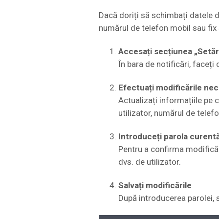
Dacă doriți să schimbați datele de
numărul de telefon mobil sau fix 
Accesați secțiunea „Setăr
În bara de notificări, faceți 
Efectuați modificările ne
Actualizați informațiile pe 
utilizator, numărul de telef
Introduceți parola curent
Pentru a confirma modificăr
dvs. de utilizator.
Salvați modificările
După introducerea parolei, s