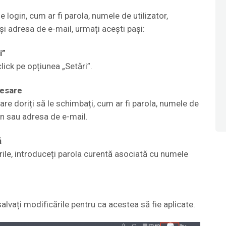
 login, cum ar fi parola, numele de utilizator,
și adresa de e-mail, urmați acești pași:
i”
click pe opțiunea „Setări”.
cesare
care doriți să le schimbați, cum ar fi parola, numele de
on sau adresa de e-mail.
ă
ile, introduceți parola curentă asociată cu numele
alvați modificările pentru ca acestea să fie aplicate.