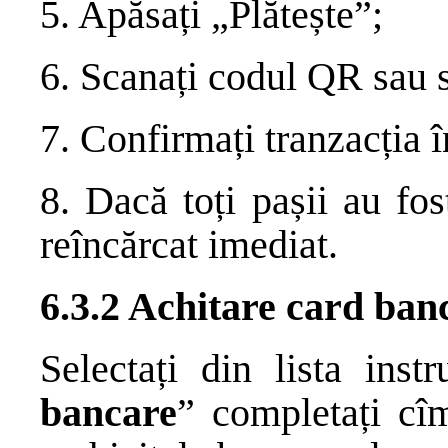
5. Apăsați „Plătește”;
6. Scanați codul QR sau se
7. Confirmați tranzacția î
8. Dacă toți pașii au fos
reîncărcat imediat.
6.3.2 Achitare card ban
Selectați din lista inst
bancare
” completați cîm