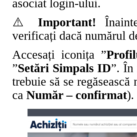
asociat login-ului.
⚠️
Important!
Înain
verificați dacă numărul d
Accesați iconița ”
Profil
”
Setări Simpals ID
”. În
trebuie să se regăsească 
ca
Număr – confirmat
).