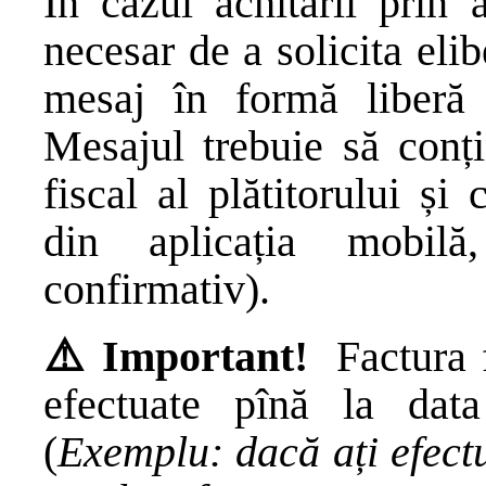
În cazul achitării prin 
necesar de a solicita elib
mesaj în formă liberă
Mesajul trebuie să conți
fiscal al plătitorului și
din aplicația mobil
confirmativ).
⚠️ Important!
Factura f
efectuate pînă la dat
(
Exemplu: dacă ați efectu