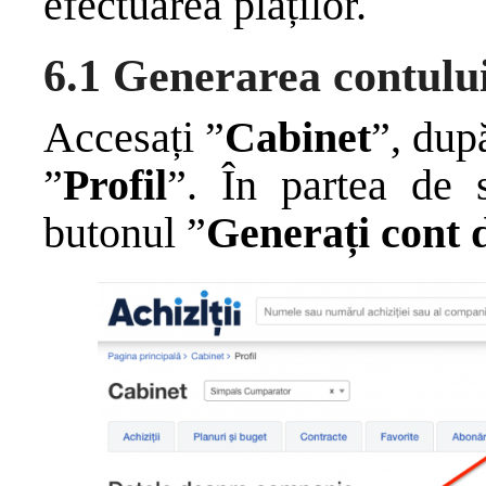
efectuarea plăților.
6.1 Generarea contului
Accesați ”
Cabinet
”, dup
”
Profil
”. În partea de s
butonul ”
Generați cont 