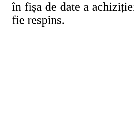
în fișa de date a achiziți
fie respins.