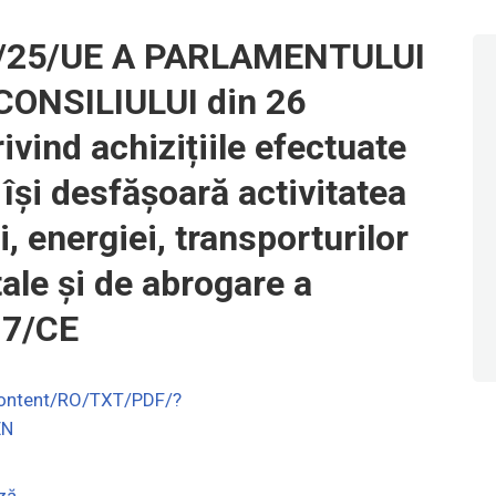
/25/UE A PARLAMENTULUI
ONSILIULUI din 26
ivind achizițiile efectuate
 își desfășoară activitatea
, energiei, transporturilor
tale și de abrogare a
17/CΕ
-content/RO/TXT/PDF/?
EN