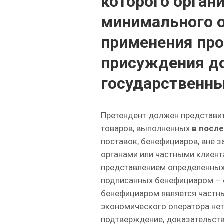
которого орган
минимального о
применения пр
присуждения до
государственны
Претендент должен представи
товаров, выполненных
в после
поставок, бенефициаров, вне 
органами или частными клиен
представлением определенных
подписанных бенефициаром – о
бенефициаром является частны
экономического оператора нет
подтверждение, доказательств