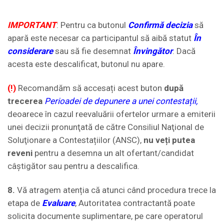
IMPORTANT
: Pentru ca butonul
Confirmă decizia
să
apară este necesar ca participantul să aibă statut
În
considerare
sau să fie desemnat
Învingător
. Dacă
acesta este descalificat, butonul nu apare.
(!)
Recomandăm să accesați acest buton
după
trecerea
Perioadei de depunere
a unei
contestații,
deoarece în cazul reevaluării ofertelor urmare a emiterii
unei decizii pronunţată de către Consiliul Naţional de
Soluţionare a Contestațiilor (ANSC),
nu veți putea
reveni
pentru a desemna un alt ofertant/candidat
câștigător sau pentru a descalifica.
8.
Vă atragem atenția că atunci când procedura trece la
etapa de
Evaluare
, Autoritatea contractantă poate
solicita documente suplimentare, pe care operatorul