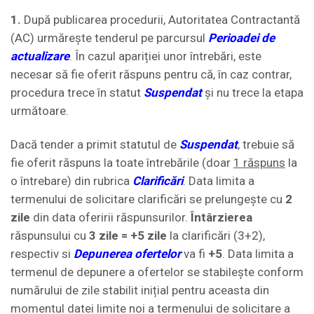
1.
După publicarea procedurii, Autoritatea Contractantă
(AC) urmărește tenderul pe parcursul
Perioadei de
actualizare
. În cazul apariției unor întrebări, este
necesar să fie oferit răspuns pentru că, în caz contrar,
procedura trece în statut
Suspendat
și nu trece la etapa
următoare.
Dacă tender a primit statutul de
Suspendat
, trebuie să
fie oferit răspuns la toate întrebările (doar
1 răspuns
la
o întrebare) din rubrica
Clarificări
. Data limita a
termenului de solicitare clarificări se prelungește cu
2
zile
din data oferirii răspunsurilor.
Întârzierea
răspunsului cu
3 zile
= +5 zile
la clarificări (3+2),
respectiv si
Depunerea ofertelor
va fi
+5
. Data limita a
termenul de depunere a ofertelor se stabilește conform
numărului de zile stabilit inițial pentru aceasta din
momentul datei limite noi a termenului de solicitare a