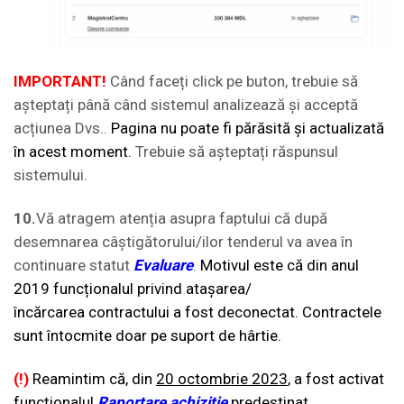
IMPORTANT!
Când faceți click pe buton, trebuie să
așteptați până când sistemul analizează și acceptă
acțiunea Dvs..
Pagina nu poate fi părăsită și actualizată
în acest moment.
Trebuie să așteptați răspunsul
sistemului.
10.
Vă atragem atenția asupra faptului că după
desemnarea câștigătorului/ilor tenderul va avea în
continuare statut
Evaluare
.
Motivul este că din anul
2019 funcționalul privind atașarea/
încărcarea
contractului a fost deconectat. Contractele
sunt întocmite doar pe suport de hârtie.
(!)
Reamintim că, din
20 octombrie 2023
, a fost activat
funcționalul
Raportare achiziție
predestinat