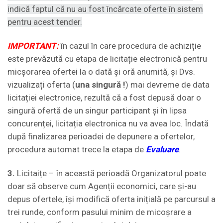
indică faptul că nu au fost încărcate oferte în sistem
pentru acest tender.
IMPORTANT:
în cazul în care procedura de achiziție
este prevăzută cu etapa de licitație electronică pentru
micșorarea ofertei la o dată și oră anumită, și Dvs.
vizualizați oferta (
una singură !
) mai devreme de data
licitației electronice, rezultă că a fost depusă doar o
singură ofertă de un singur participant și în lipsa
concurenței, licitația electronica nu va avea loc. Îndată
după finalizarea perioadei de depunere a ofertelor,
procedura automat trece la etapa de
Evaluare
.
3.
Licitaițe – în această perioadă Organizatorul poate
doar să observe cum Agenții economici, care și-au
depus ofertele, își modifică oferta inițială pe parcursul a
trei runde, conform pasului minim de micoșrare a